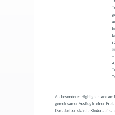
T
T
g
u
E
E
s
o
–
A
T
T
Als besonderes Highlight stand am
gemeinsamer Ausflug in einen Frei
Dort durften sich die Kinder auf za