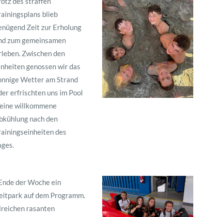
rotz des straffen
rainingsplans blieb
enügend Zeit zur Erholung
nd zum gemeinsamen
rleben. Zwischen den
inheiten genossen wir das
onnige Wetter am Strand
der erfrischten uns im Pool
 eine willkommene
bkühlung nach den
rainingseinheiten des
ages.
 Ende der Woche ein
zeitpark auf dem Programm.
hlreichen rasanten